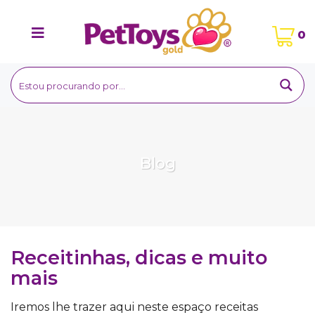
Ir
para
0
o
conteúdo
Blog
Receitinhas, dicas e muito
mais
Iremos lhe trazer aqui neste espaço receitas