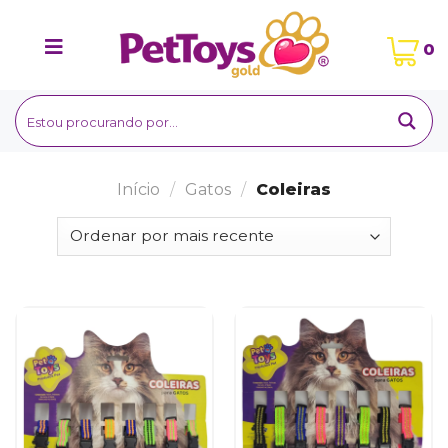
Ir
para
0
o
conteúdo
Início
/
Gatos
/
Coleiras