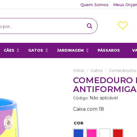
Quem Somos
Meus Orça
CÃES
GATOS
JARDINAGEM
PÁSSAROS
V
Início
/
Gatos
/
Comedouros
COMEDOURO 
Adicionar
ANTIFORMIGA 2
aos
Favoritos
Não aplicável
Código:
Caixa com 18
COR