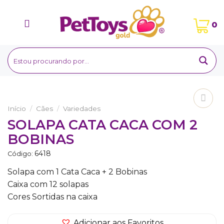
Ir
para
0
o
conteúdo
Início
/
Cães
/
Variedades
Adicionar
SOLAPA CATA CACA COM 2
aos
BOBINAS
Favoritos
6418
Código:
Solapa com 1 Cata Caca + 2 Bobinas
Caixa com 12 solapas
Cores Sortidas na caixa
Adicionar aos Favoritos