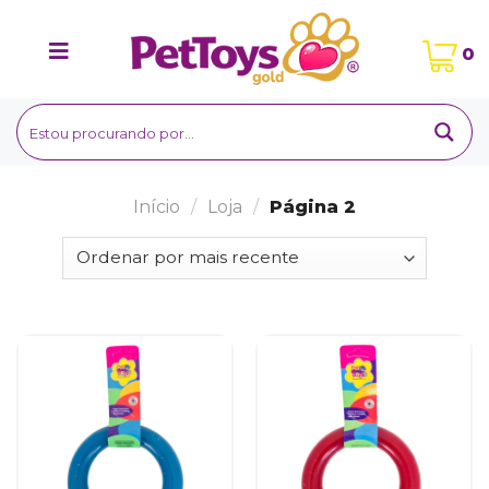
Ir
para
0
o
conteúdo
Início
/
Loja
/
Página 2